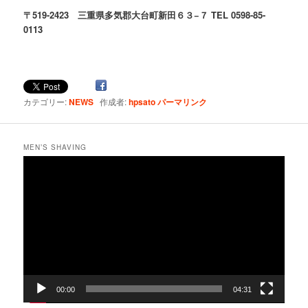
〒519-2423 三重県多気郡大台町新田６３−７ TEL 0598-85-
0113
カテゴリー:
NEWS
作成者:
hpsato
パーマリンク
MEN’S SHAVING
動
画
プ
レ
ー
ヤ
ー
00:00
04:31