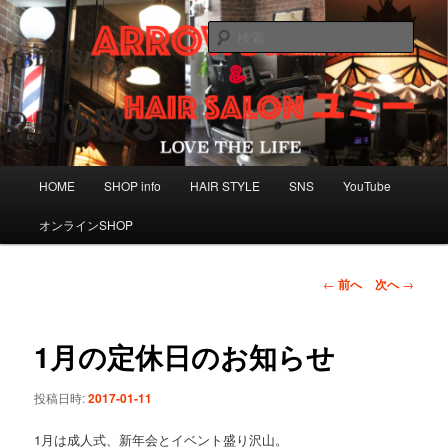
メ
大阪市東三国＆三重県松阪市近隣の大台町のメンズサロン 理容室 BARBER
床屋 美容室
イ
検
ン
索
コ
HAIR SALON ユミー
ン
&ARROWS★BARBER SHOP
テ
ン
ツ
メ
へ
HOME
SHOP info
HAIR STYLE
SNS
YouTube
イ
移
ン
動
オンラインSHOP
メ
ニ
ュ
投
←
前へ
次へ
→
ー
稿
ナ
ビ
1月の定休日のお知らせ
ゲ
ー
投稿日時:
2017-01-11
シ
ョ
1月は成人式、新年会とイベント盛り沢山。