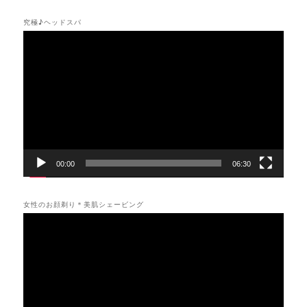
究極♪ヘッドスパ
動
画
プ
レ
ー
ヤ
ー
00:00
06:30
女性のお顔剃り＊美肌シェービング
動
画
プ
レ
ー
ヤ
ー