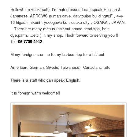
Hellow! I’m yuuki sato. I’m hair dresser. I can speak English &
Japanese. ARROWS is man cave. dai2toukei building#2F，4-4-
16 higashimikuni，yodogawa-ku，osaka city，OSAKA，JAPAN.
There are many menus (hair-cut,shave,head-spa, hair-
dye,parm…..etc ) in my shop. I look forward to serving you !!
Tel:
06-7709-4942
Many foreigners come to my barbershop for a haircut.
American, German, Swede, Taiwanese、Canadian….etc
There is a staff who can speak English.
It is foreign warm welcome!!