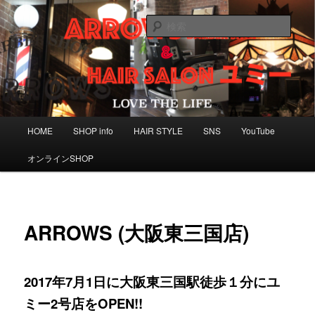
メ
大阪市東三国＆三重県松阪市近隣の大台町のメンズサロン 理容室 BARBER
床屋 美容室
イ
検
ン
索
コ
HAIR SALON ユミー
ン
&ARROWS★BARBER SHOP
テ
ン
ツ
メ
へ
HOME
SHOP info
HAIR STYLE
SNS
YouTube
イ
移
ン
動
オンラインSHOP
メ
ニ
ュ
ー
ARROWS (大阪東三国店)
2017年7月1日に大阪東三国駅徒歩１分にユ
ミー2号店をOPEN!!