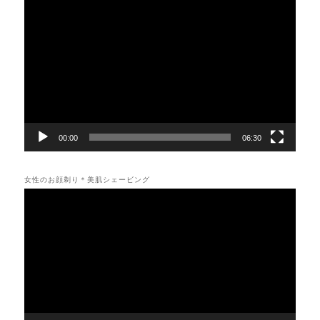
動
画
プ
レ
ー
ヤ
ー
00:00
06:30
女性のお顔剃り＊美肌シェービング
動
画
プ
レ
ー
ヤ
ー