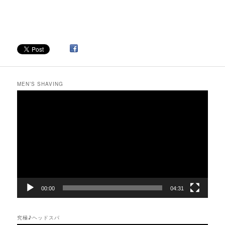
MEN’S SHAVING
動
画
プ
レ
ー
ヤ
ー
00:00
04:31
究極♪ヘッドスパ